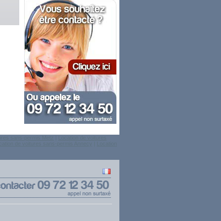
tures sans-permis Metz
|
Location de voitures
cation de voitures sans-permis Annecy
|
Location