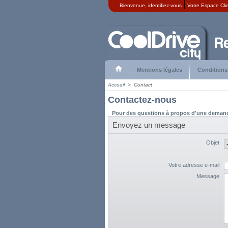
Bienvenue,
identifiez-vous
Votre Espace Cli
Mentions légales
Conditions
Accueil
>
Contact
Contactez-nous
Pour des questions à propos d'une demand
Envoyez un message
Objet
Votre adresse e-mail
Message