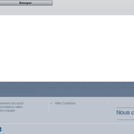
ion de voitures sans-permis Brest
|
Location de voitures sans-permis Lens
|
Location de voi
permis Livraison Paris-Region Parisienne
|
Location de voitures sans-permis Montpellier
|
Lo
tures sans-permis Toulon
|
iement sécurisé
Wiki Cooldrive
formations utiles
tre équipe