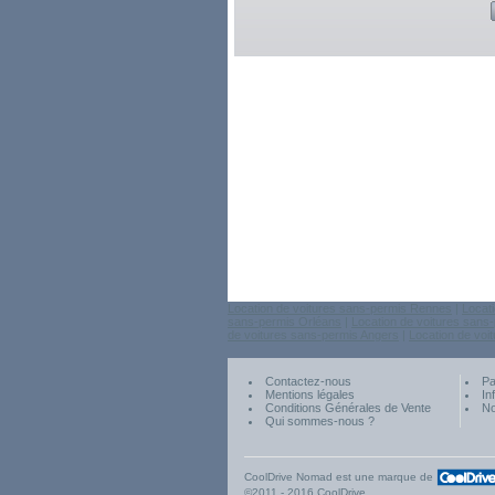
Location de voitures sans-permis Rennes
|
Locat
sans-permis Orléans
|
Location de voitures sans-
de voitures sans-permis Angers
|
Location de voi
Contactez-nous
Pa
Mentions légales
In
Conditions Générales de Vente
No
Qui sommes-nous ?
CoolDrive Nomad est une marque de
©2011 - 2016 CoolDrive