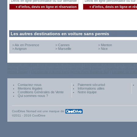
Devis en ligne personnalisé ou sur demande
Devis en ligne personnalisé ou su
+ d'infos, devis en ligne et réservation
+ d'infos, devis en ligne et ré
Les autres destinations en voiture sans permis
>
Aix en Provence
>
Cannes
>
Menton
>
Avignon
>
Marseille
>
Nice
Location de voitures sans-permis Aix en Provence
|
Location de voitures sans-permis L
permis Menton
|
Location de voitures sans-permis Saint Etienne
|
Location de voitures
permis Rouen
|
Location de voitures sans-permis Paris Banlieue Sud
|
Location de voit
Contactez-nous
Paiement sécurisé
Mentions légales
Informations utiles
Conditions Générales de Vente
Notre équipe
Qui sommes-nous ?
CoolDrive Nomad est une marque de
©2011 - 2016 CoolDrive