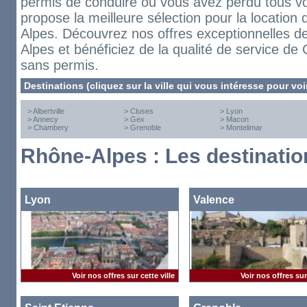
permis de conduire ou vous avez perdu tous vo
propose la meilleure sélection pour la location
Alpes. Découvrez nos offres exceptionnelles de
Alpes et bénéficiez de la qualité de service de 
sans permis.
Destinations (cliquez sur la ville qui vous intéresse pour voi
>
Albertville
>
Cluses
>
Lyon
>
Annecy
>
Gex
>
Macon
>
Chambery
>
Grenoble
>
Montelimar
Rhône-Alpes : Les destinati
Lyon
Valence
Voir nos offres sur cette ville
Voir nos offres sur 