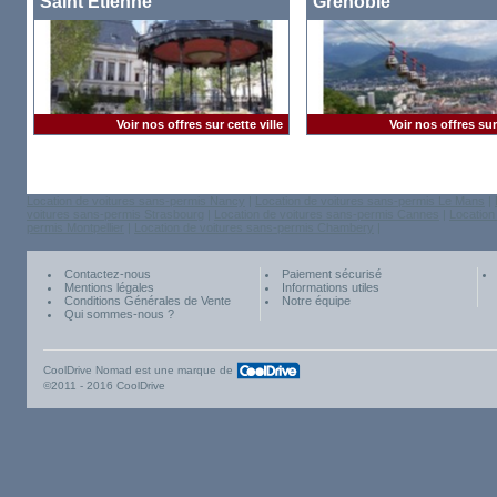
Saint Etienne
Grenoble
Voir nos offres sur cette ville
Voir nos offres sur 
Location de voitures sans-permis Nancy
|
Location de voitures sans-permis Le Mans
|
voitures sans-permis Strasbourg
|
Location de voitures sans-permis Cannes
|
Location
permis Montpellier
|
Location de voitures sans-permis Chambery
|
Contactez-nous
Paiement sécurisé
Mentions légales
Informations utiles
Conditions Générales de Vente
Notre équipe
Qui sommes-nous ?
CoolDrive Nomad est une marque de
©2011 - 2016 CoolDrive